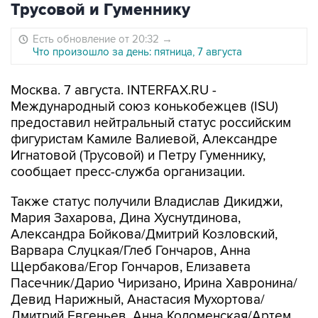
Трусовой и Гуменнику
Есть обновление от 20:32
→
Что произошло за день: пятница, 7 августа
Москва. 7 августа. INTERFAX.RU -
Международный союз конькобежцев (ISU)
предоставил нейтральный статус российским
фигуристам Камиле Валиевой, Александре
Игнатовой (Трусовой) и Петру Гуменнику,
сообщает пресс-служба организации.
Также статус получили Владислав Дикиджи,
Мария Захарова, Дина Хуснутдинова,
Александра Бойкова/Дмитрий Козловский,
Варвара Слуцкая/Глеб Гончаров, Анна
Щербакова/Егор Гончаров, Елизавета
Пасечник/Дарио Чиризано, Ирина Хавронина/
Девид Нарижный, Анастасия Мухортова/
Дмитрий Евгеньев, Анна Коломенская/Артем