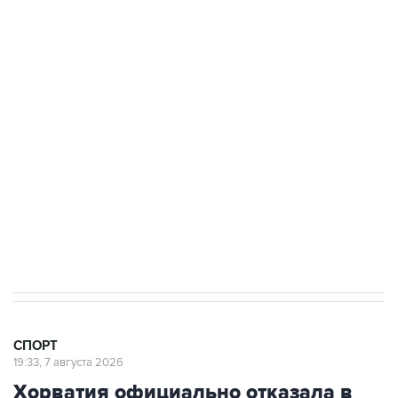
канале
3 июля 10:45
"Рады возвращению величайшего!" В
"Вашингтоне" отреагировали на решение
Овечкина
5 января 14:03
Евгений Кузнецов стал игроком "Салавата
Юлаева"
СПОРТ
19:33, 7 августа 2026
Хорватия официально отказала в