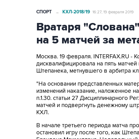
СПОРТ
КХЛ-2018/19
→
16:27, 19 февраля 2019
Вратаря "Слована
на 5 матчей за ме
Москва. 19 февраля. INTERFAX.RU - К
дисквалифицировала на пять матчей 
Штепанека, метнувшего в арбитра к
"На основании представленных мате
изменений наказание, наложенное на
п.1.30. статьи 27 Дисциплинарного Р
матчей и подвергнуть денежному штр
КХЛ.
В начале третьего периода матча пр
остановил игру после того, как Ште