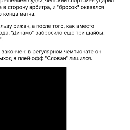
решением судьи, чешский спортсмен ударил
в сторону арбитра, и "бросок" оказался
о конца матча.
льзу рижан, а после того, как вместо
да, "Динамо" забросило еще три шайбы.
".
 закончен: в регулярном чемпионате он
выход в плей-офф "Слован" лишился.