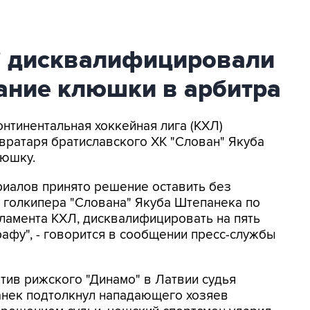
" дисквалифицировали
тание клюшки в арбитра
онтинентальная хоккейная лига (КХЛ)
вратаря братиславского ХК "Слован" Якуба
люшку.
риалов принято решение оставить без
 голкипера "Слована" Якуба Штепанека по
егламента КХЛ, дисквалифицировать на пять
афу", - говорится в сообщении пресс-службы
отив рижского "Динамо" в Латвии судья
панек подтолкнул нападающего хозяев