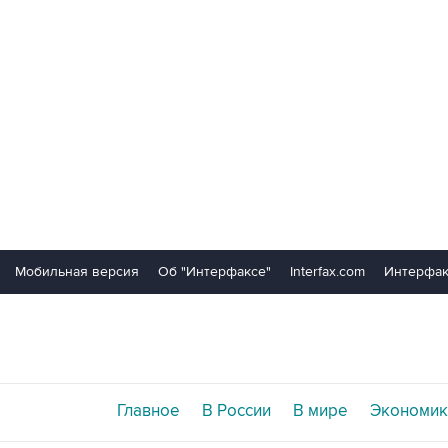
Мобильная версия
Об "Интерфаксе"
Interfax.com
Интерфак
Главное
В России
В мире
Экономик