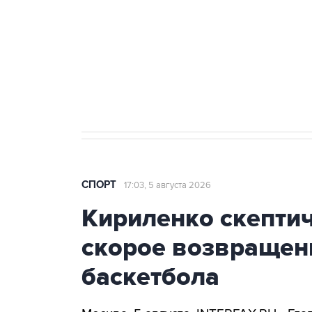
Купить подписку на
Подписа
профессиональную ленту
главных
СПОРТ
17:03, 5 августа 2026
Кириленко скепти
скорое возвращен
баскетбола