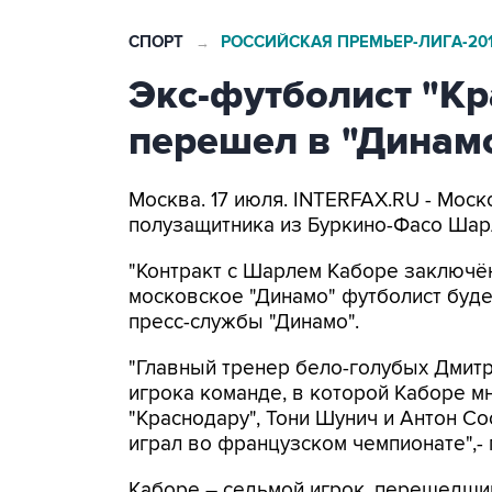
СПОРТ
РОССИЙСКАЯ ПРЕМЬЕР-ЛИГА-201
→
Экс-футболист "Кр
перешел в "Динам
Москва. 17 июля. INTERFAX.RU - Мос
полузащитника из Буркино-Фасо Шар
"Контракт с Шарлем Каборе заключён
московское "Динамо" футболист будет
пресс-службы "Динамо".
"Главный тренер бело-голубых Дмит
игрока команде, в которой Каборе м
"Краснодару", Тони Шунич и Антон Со
играл во французском чемпионате",-
Каборе – седьмой игрок, перешедший