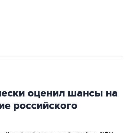
ться на рассылку
Получать оперативные новости
 новостей сайта
в официальном канале
чески оценил шансы на
ие российского