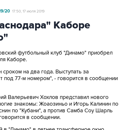
9/20
17:50, 17 июля 2019
аснодара" Каборе
о"
ковский футбольный клуб "Динамо" приобрел
ля Каборе.
 сроком на два года. Выступать за
 под 77-м номером", - говорится в сообщении
рий Валерьевич Хохлов представил нового
ногие знакомы: Жоаозиньо и Игорь Калинин по
снин по "Кубани", а против Самба Соу Шарль
 говорится в сообщении.
 в "Динамо" в летнее трансферное окно.