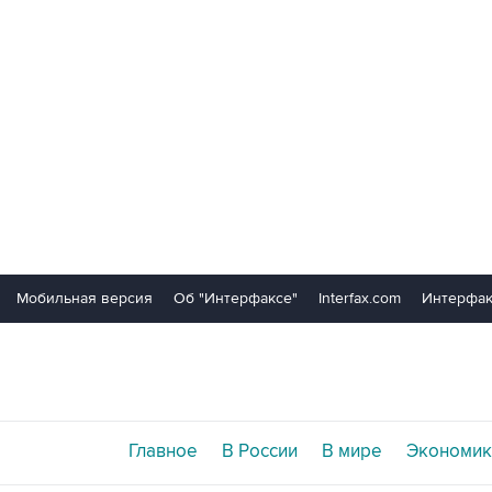
Мобильная версия
Об "Интерфаксе"
Interfax.com
Интерфак
Главное
В России
В мире
Экономик