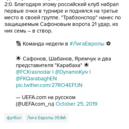
2:0. Благодаря этому российский клуб набрал
первые очки в турнире и поднялся на третье
место в своей группе. "Трабзонспор" нанес по
защищаемым Сафоновым ворота 21 удар, из
них семь – в створ.
🔢 Команда недели в
#ЛигаЕвропы
⚽️
🌟 Сафонов, Шабанов, Яремчук и два
представителя "Карабаха" 🌟
@FCKrasnodar
|
@DynamoKyiv
|
@FKQarabaghEN
pic.twitter.com/27RO4EFfJN
— UEFA.com на русском
(@UEFAcom_ru)
October 25, 2019
футбол
Лига Европы УЕФА