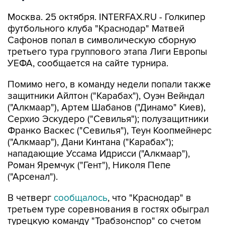
Москва. 25 октября. INTERFAX.RU - Голкипер
футбольного клуба "Краснодар" Матвей
Сафонов попал в символическую сборную
третьего тура группового этапа Лиги Европы
УЕФА, сообщается на сайте турнира.
Помимо него, в команду недели попали также
защитники Айлтон ("Карабах"), Оуэн Вейндал
("Алкмаар"), Артем Шабанов ("Динамо" Киев),
Серхио Эскудеро ("Севилья"); полузащитники
Франко Васкес ("Севилья"), Теун Коопмейнерс
("Алкмаар"), Дани Кинтана ("Карабах");
нападающие Уссама Идрисси ("Алкмаар"),
Роман Яремчук ("Гент"), Николя Пепе
("Арсенал").
В четверг
сообщалось
, что "Краснодар" в
третьем туре соревнования в гостях обыграл
турецкую команду "Трабзонспор" со счетом