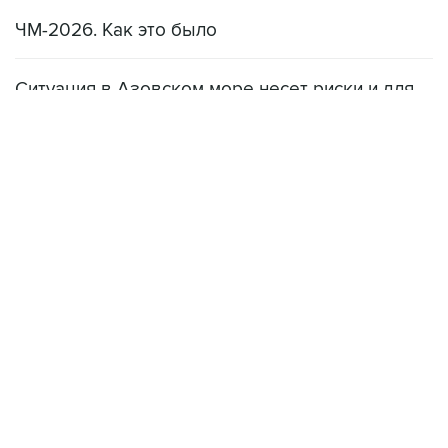
ЧМ-2026. Как это было
Ситуация в Азовском море несет риски и для
мирового рынка, и для российских аграриев
НОВОСТИ
08 августа, 22:34
ЦСКА и "Ростов" сыграли вничью в матче РПЛ
08 августа, 20:11
"Локомотив" продолжил безвыигрышную серию в РПЛ