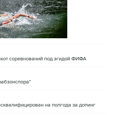
йкот соревнований под эгидой ФИФА
рабзонспора"
исквалифицирован на полгода за допинг