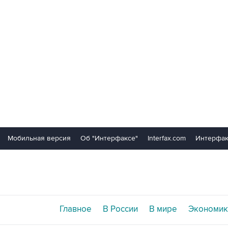
Мобильная версия
Об "Интерфаксе"
Interfax.com
Интерфак
Главное
В России
В мире
Экономик