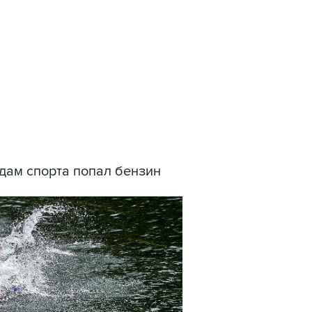
ться на рассылку
Получать оперативные новости
 новостей сайта
в официальном канале
идам спорта попал бензин