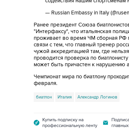
содействия нашим спортсменам н
— Russian Embassy in Italy (@ruse
Ранее президент Союза биатлонисто
"Интерфаксу", что итальянская полиц
проживает во время ЧМ сборная РФ п
связи с тем, что главный тренер рос
чужой аккредитацией там, где нельзя
проводится проверка по биатлонисту 
может быть причастен к нарушению 
Чемпионат мира по биатлону проходит
февраля.
биатлон
Италия
Александр Логинов
Купить подписку на
Подписа
профессиональную ленту
главных