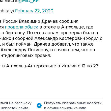
а месте.
@MID_RF
mbitaly)
February 22, 2020
в России Владимир Драчев сообщил
ия
провела обыск
в отеле в Антхольце, где
о биатлону. По его словам, проверка была в
сийской сборной Александр Касперович ходил с
, и был пойман. Драчев добавил, что также
Александру Логинову, в связи с тем, что он
антидопинговых правил.
 в Антхольц-Антерсельве в Италии с 12 по 23
ться на рассылку
Получать оперативные новости
 новостей сайта
в официальном канале