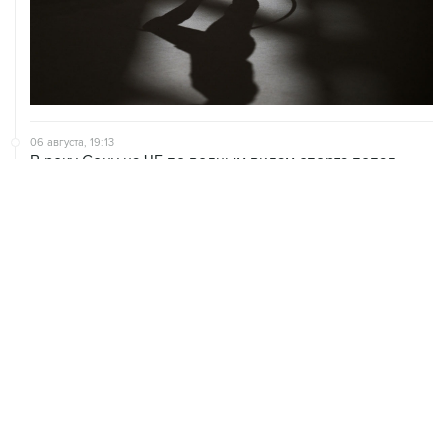
06 августа, 19:13
В реку Сену на ЧЕ по водным видам спорта попал
бензин