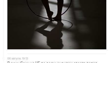
06 августа, 19:13
В реку Сену на ЧЕ по водным видам спорта попал
бензин