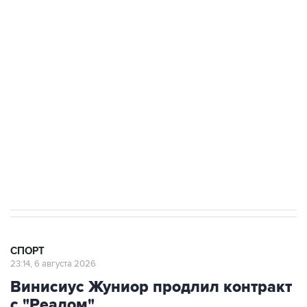
Купить подписку на профессиональную ленту
Подписаться на рассылку главных новостей сайта
Получать оперативные новости в официальном
канале
26 июня 10:40
Российские гимнастки бойкотируют турнир в
Румынии из-за запрета флага РФ
СПОРТ
23:14, 6 августа 2026
Винисиус Жуниор продлил контракт
с "Реалом"