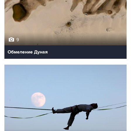
9
Обмеление Дуная