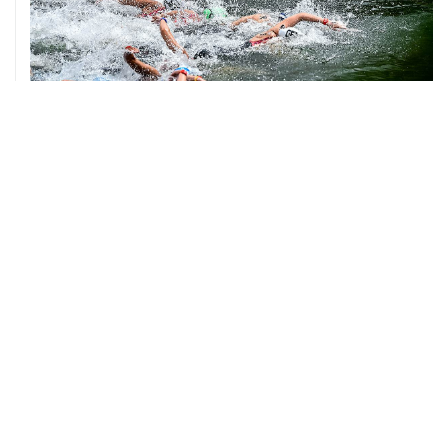
06 августа, 18:46
В УЕФА решили не отменять бойкот соревнований
под эгидой ФИФА
06 августа, 15:54
Мохамед Салах стал игроком "Трабзонспора"
06 августа, 14:28
Футболист Антон Заболотный дисквалифицирован на
полгода за допинг
06 августа, 12:23
"Спартак" объявил о переходе нападающего Даку