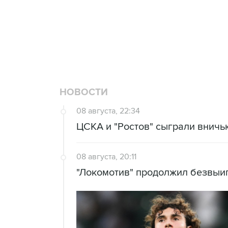
"Рады возвращению величайшего!" 
Овечкина
5 января 14:03
Евгений Кузнецов стал игроком "Са
НОВОСТИ
08 августа, 22:34
ЦСКА и "Ростов" сыграли вничь
08 августа, 20:11
"Локомотив" продолжил безвы