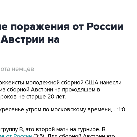
е поражения от России
 Австрии на
рота немцев
 Хоккеисты молодежной сборной США нанесли
из сборной Австрии на проходящем в
роков не старше 20 лет.
ресенье утром по московскому времени, - 11:0
уппу В, это второй матч на турнире. В
е от России
(3:5). Для сборной Австрии это