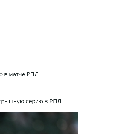
В "Вашингтоне" отреагировали на решение
лавата Юлаева"
ю в матче РПЛ
игрышную серию в РПЛ