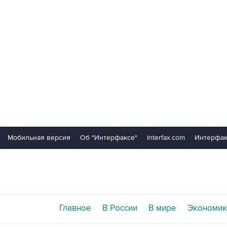
Мобильная версия
Об "Интерфаксе"
Interfax.com
Интерфак
Главное
В России
В мире
Экономик