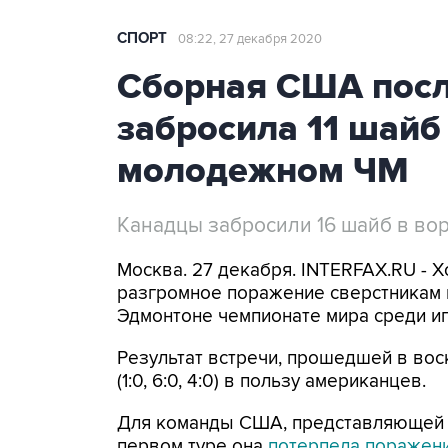
СПОРТ
08:22, 27 декабря 2020
Сборная США посл
забросила 11 шайб
молодежном ЧМ
Канадцы забросили 16 шайб в во
Москва. 27 декабря. INTERFAX.RU -
разгромное поражение сверстникам 
Эдмонтоне чемпионате мира среди иг
Результат встречи, прошедшей в воск
(1:0, 6:0, 4:0) в пользу американцев.
Для команды США, представляющей гр
первом туре она
потерпела поражени