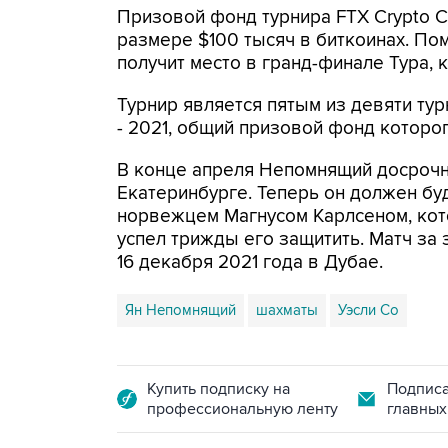
Призовой фонд турнира FTX Crypto C
размере $100 тысяч в биткоинах. По
получит место в гранд-финале Тура, 
Турнир является пятым из девяти ту
- 2021, общий призовой фонд которого
В конце апреля Непомнящий досроч
Екатеринбурге. Теперь он должен бу
норвежцем Магнусом Карлсеном, кото
успел трижды его защитить. Матч за 
16 декабря 2021 года в Дубае.
Ян Непомнящий
шахматы
Уэсли Со
Купить подписку на
Подписа
профессиональную ленту
главных