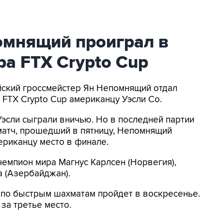
омнящий проиграл в
а FTX Crypto Cup
ийский гроссмейстер Ян Непомнящий отдал
 FTX Crypto Cup американцу Уэсли Со.
Уэсли сыграли вничью. Но в последней партии
матч, прошедший в пятницу, Непомнящий
мериканцу место в финале.
емпион мира Магнус Карлсен (Норвегия),
 (Азербайджан).
 по быстрым шахматам пройдет в воскресенье.
за третье место.