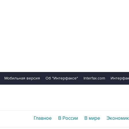
Мобильная версия
Об "Интерфаксе"
Interfax.com
Интерфак
Главное
В России
В мире
Экономик