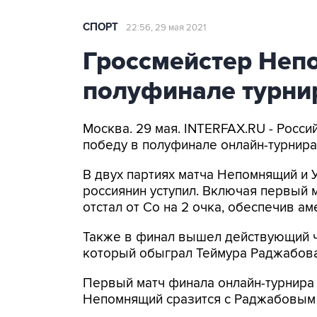
СПОРТ
22:56, 29 мая 2021
Гроссмейстер Неп
полуфинале турнир
Москва. 29 мая. INTERFAX.RU - Росс
победу в полуфинале онлайн-турнира
В двух партиях матча Непомнящий и 
россиянин уступил. Включая первый 
отстал от Со на 2 очка, обеспечив а
Также в финал вышел действующий ч
который обыграл Теймура Раджабова
Первый матч финала онлайн-турнира
Непомнящий сразится с Раджабовым 