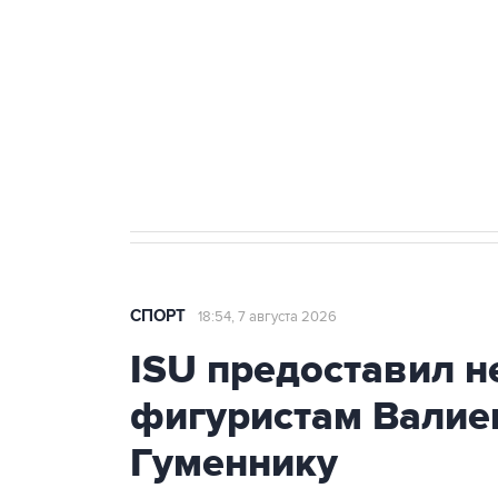
профессиональную ленту
главных
7 августа 15:22
У ведущих гимнасток России возник
СПОРТ
18:54, 7 августа 2026
ISU предоставил н
фигуристам Валиев
Гуменнику