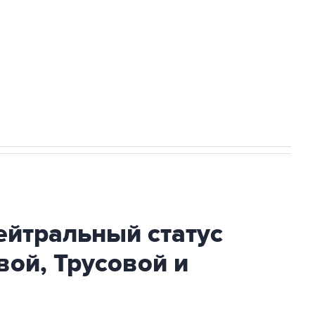
 новостей сайта
в официальном канале
ли проблемы с визами в Хорватию на ЧЕ
ейтральный статус
ой, Трусовой и