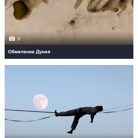
9
Обмеление Дуная