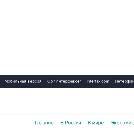
Мобильная версия
Об "Интерфаксе"
Interfax.com
Интерфак
Главное
В России
В мире
Экономик