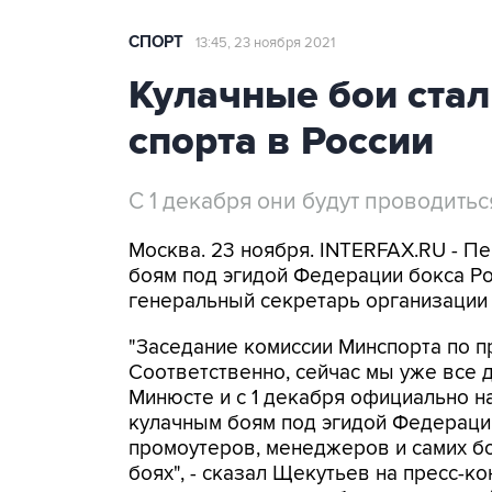
СПОРТ
13:45, 23 ноября 2021
Кулачные бои ста
спорта в России
С 1 декабря они будут проводить
Москва. 23 ноября. INTERFAX.RU - 
боям под эгидой Федерации бокса Рос
генеральный секретарь организации
"Заседание комиссии Минспорта по п
Соответственно, сейчас мы уже все
Минюсте и с 1 декабря официально н
кулачным боям под эгидой Федераци
промоутеров, менеджеров и самих бо
боях", - сказал Щекутьев на пресс-