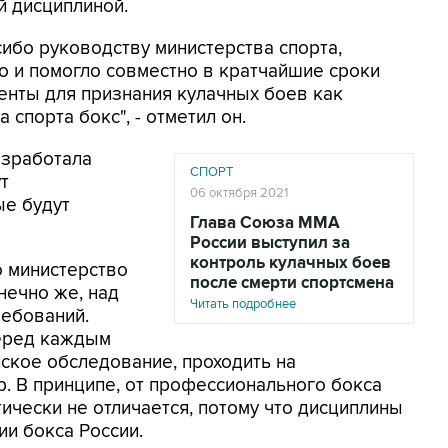
й дисциплиной.
сибо руководству министерства спорта,
о и помогло совместно в кратчайшие сроки
енты для признания кулачных боев как
спорта бокс", - отметил он.
азработала
СПОРТ
т
06 октября 2021
ые будут
Глава Союза ММА
России выступил за
контроль кулачных боев
о министерство
после смерти спортсмена
нечно же, над
Читать подробнее
ебований.
перед каждым
ское обследование, проходить на
. В принципе, от профессионального бокса
ически не отличается, потому что дисциплины
ии бокса России.