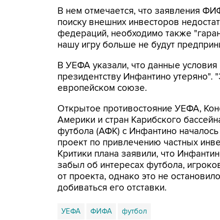
В нем отмечается, что заявления ФИ
поиску внешних инвесторов недоста
федераций, необходимо также "гара
нашу игру больше не будут предприни
В УЕФА указали, что данные условия
президентству Инфантино утеряно". "Э
европейском союзе.
Открытое противостояние УЕФА, Ко
Америки и стран Карибского бассей
футбола (АФК) с Инфантино началось
проект по привлечению частных инв
Критики плана заявили, что Инфанти
забыл об интересах футбола, игроко
от проекта, однако это не останови
добиваться его отставки.
УЕФА
ФИФА
футбол