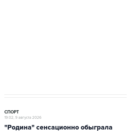
9 августа 19:02
"Родина" сенсационно обыграла "Зенит" в
чемпионате России по футболу
9 августа 16:35
Московское "Динамо" одержало первую
победу в сезоне в РПЛ
8 августа 22:34
ЦСКА и "Ростов" сыграли вничью в матче
РПЛ
СПОРТ
19:02, 9 августа 2026
"Родина" сенсационно обыграла