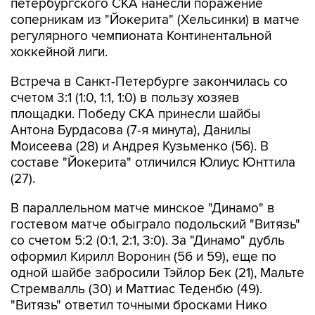
петербургского СКА нанесли поражение
соперникам из "Йокерита" (Хельсинки) в матче
регулярного чемпионата Континентальной
хоккейной лиги.
Встреча в Санкт-Петербурге закончилась со
счетом 3:1 (1:0, 1:1, 1:0) в пользу хозяев
площадки. Победу СКА принесли шайбы
Антона Бурдасова (7-я минута), Данилы
Моисеева (28) и Андрея Кузьменко (56). В
составе "Йокерита" отличился Юлиус Юнттила
(27).
В параллельном матче минское "Динамо" в
гостевом матче обыграло подольский "Витязь"
со счетом 5:2 (0:1, 2:1, 3:0). За "Динамо" дубль
оформил Кирилл Воронин (56 и 59), еще по
одной шайбе забросили Тэйлор Бек (21), Мальте
Стремвалль (30) и Маттиас Теденбю (49).
"Витязь" ответил точными бросками Нико