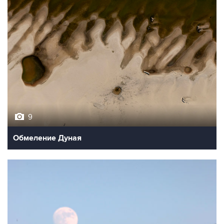
9
Обмеление Дуная