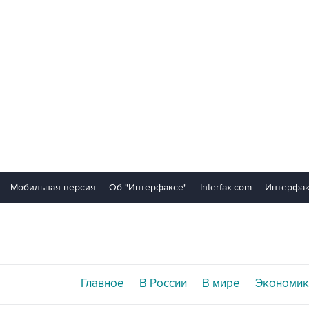
Мобильная версия
Об "Интерфаксе"
Interfax.com
Интерфак
Главное
В России
В мире
Экономик