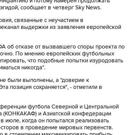
Инфантино и потому намерен продолжать
эгидой, сообщает в четверг Sky News.
овия, связанные с неучастием в
елеканал выдержки из заявления европейской
ФА об отказе от вызвавшего споры проекта по
точно. По мнению европейских футбольных
нтировать, что подобные попытки изуродовать
маться никогда".
 не были выполнены, а "доверие к
та позиция сохраняется", - отметили в
нференции футбола Северной и Центральной
на (КОНКАКАФ) и Азиатской конфедерации
 в июле, когда он попытался реализовать
есторов в проведение мировых первенств.
но в стремлении максимизировать прибыль