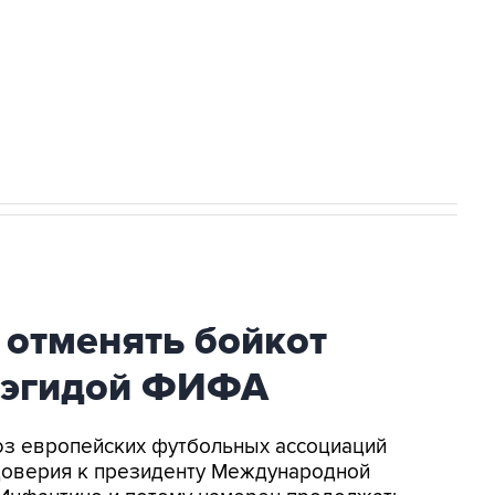
ться на рассылку
Получать оперативные новости
 новостей сайта
в официальном канале
 отменять бойкот
 эгидой ФИФА
оюз европейских футбольных ассоциаций
доверия к президенту Международной