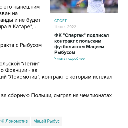
 с его нынешним
зван на
анды и не будет
СПОРТ
а в Катаре", -
11 июня 2022
ФК "Спартак" подписал
контракт с польским
тракта с Рыбусом
футболистом Мацеем
Рыбусом
Читать подробнее
ольской "Легии"
во Франции - за
кий "Локомотив", контракт с которым истекал
 за сборную Польши, сыграл на чемпионатах
ФК Локомотив
Мацей Рыбус