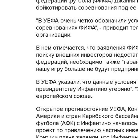
федерации футбола (ФИФА) Джанни 
бойкотировать соревнования под ее 
"В УЕФА очень четко обозначили усл
соревнованиях ФИФА", - приводит т
организации.
В нем отмечается, что заявления ФИ
поиску внешних инвесторов недоста
федераций, необходимо также "гара
нашу игру больше не будут предприни
В УЕФА указали, что данные условия
президентству Инфантино утеряно". "Э
европейском союзе.
Открытое противостояние УЕФА, Ко
Америки и стран Карибского бассей
футбола (АФК) с Инфантино началось
проект по привлечению частных инв
Критики плана заявили, что Инфанти