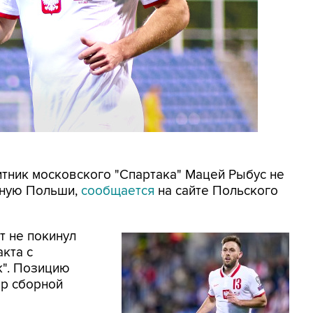
итник московского "Спартака" Мацей Рыбус не
рную Польши,
сообщается
на сайте Польского
т не покинул
кта с
к". Позицию
ер сборной