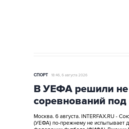
Купить подписку на
Подписа
профессиональную ленту
главных
СПОРТ
18:46, 6 августа 2026
В УЕФА решили не
соревнований под
Москва. 6 августа. INTERFAX.RU - С
(УЕФА) по-прежнему не испытывает 