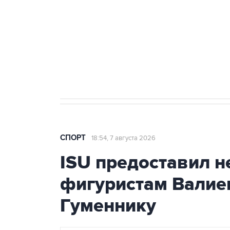
7 августа 15:22
У ведущих гимнасток России возник
СПОРТ
18:54, 7 августа 2026
ISU предоставил н
фигуристам Валиев
Гуменнику