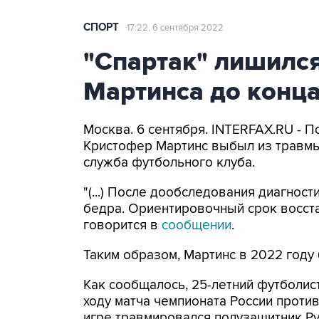
СПОРТ
17:22, 6 сентября 2022
"Спартак" лишилс
Мартинса до конца
Москва. 6 сентября. INTERFAX.RU - 
Кристофер Мартинс выбыл из травмы 
служба футбольного клуба.
"(...) После дообследования диагн
бедра. Ориентировочный срок восста
говорится в
сообщении
.
Таким образом, Мартинс в 2022 году
Как сообщалось, 25-летний футболис
ходу матча чемпионата России против
игре травмировался полузащитник Р