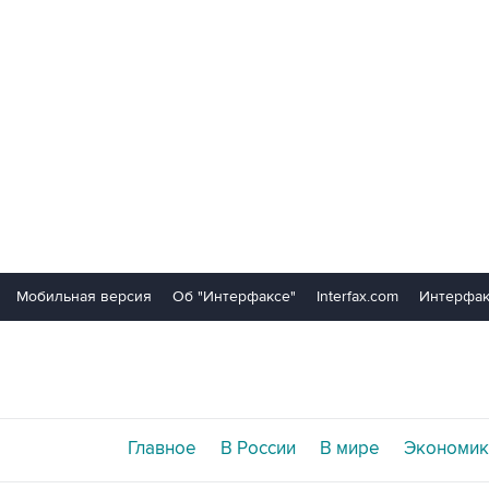
Мобильная версия
Об "Интерфаксе"
Interfax.com
Интерфак
Главное
В России
В мире
Экономик