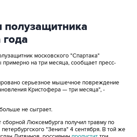
я полузащитника
 года
Полузащитник московского "Спартака"
примерно на три месяца, сообщает пресс-
остировано серьезное мышечное повреждение
новления Кристофера — три месяца", -
 больше не сыграет.
т сборной Люксембурга получил травму по
 петербургского "Зенита" 4 сентября. В той же
услан Литвинов, россиянин
пропустит
три