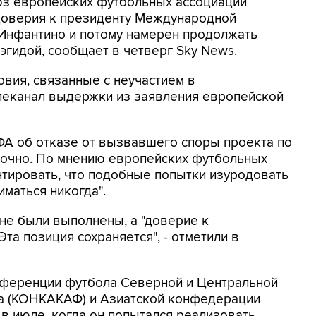
оюз европейских футбольных ассоциаций
доверия к президенту Международной
Инфантино и потому намерен продолжать
эгидой, сообщает в четверг Sky News.
овия, связанные с неучастием в
елеканал выдержки из заявления европейской
ФА об отказе от вызвавшего споры проекта по
точно. По мнению европейских футбольных
нтировать, что подобные попытки изуродовать
маться никогда".
 не были выполнены, а "доверие к
та позиция сохраняется", - отметили в
нференции футбола Северной и Центральной
на (КОНКАКАФ) и Азиатской конфедерации
 в июле, когда он попытался реализовать