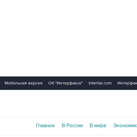
Мобильная версия
Об "Интерфаксе"
Interfax.com
Интерфак
Главное
В России
В мире
Экономик