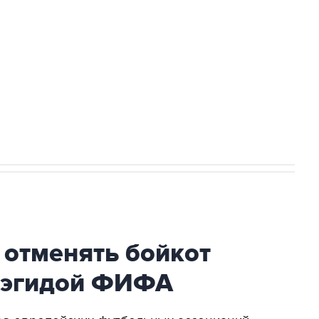
ться на рассылку
Получать оперативные новости
 новостей сайта
в официальном канале
 отменять бойкот
 эгидой ФИФА