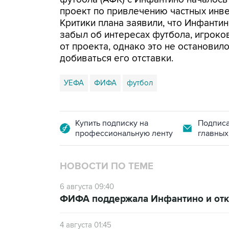
проект по привлечению частных инв
Критики плана заявили, что Инфанти
забыл об интересах футбола, игроко
от проекта, однако это не останови
добиваться его отставки.
УЕФА
ФИФА
футбол
Купить подписку на
Подписа
профессиональную ленту
главных
НОВОСТИ ПО ТЕМЕ
6 августа 09:40
ФИФА поддержала Инфантино и отка
4 августа 01:45