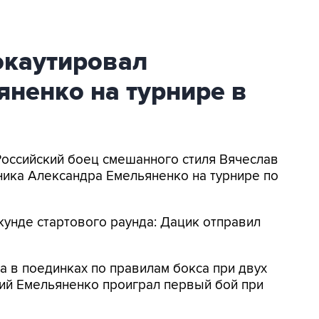
окаутировал
ненко на турнире в
 Российский боец смешанного стиля Вячеслав
ника Александра Емельяненко на турнире по
кунде стартового раунда: Дацик отправил
а в поединках по правилам бокса при двух
ний Емельяненко проиграл первый бой при