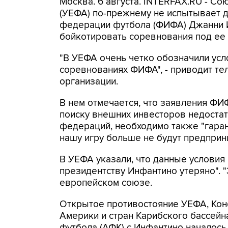
Москва. 6 августа. INTERFAX.RU - С
(УЕФА) по-прежнему не испытывает 
федерации футбола (ФИФА) Джанни 
бойкотировать соревнования под ее 
"В УЕФА очень четко обозначили усл
соревнованиях ФИФА", - приводит т
организации.
В нем отмечается, что заявления ФИ
поиску внешних инвесторов недоста
федераций, необходимо также "гара
нашу игру больше не будут предприни
В УЕФА указали, что данные условия
президентству Инфантино утеряно". "Э
европейском союзе.
Открытое противостояние УЕФА, Ко
Америки и стран Карибского бассей
футбола (АФК) с Инфантино началось