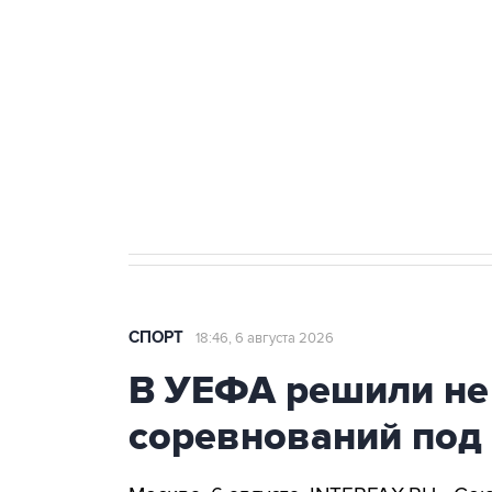
Купить подписку на
Подписа
профессиональную ленту
главных
СПОРТ
18:46, 6 августа 2026
В УЕФА решили не
соревнований под