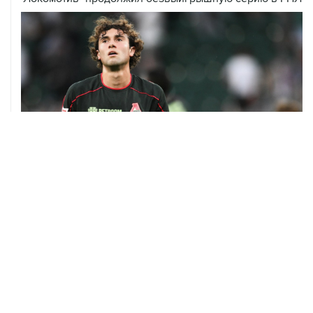
08 августа, 13:31
Евгений Кузнецов перешел в "Сибирь"
07 августа, 19:33
Хорватия официально отказала в визах ведущим
российским гимнасткам для участия в ЧЕ