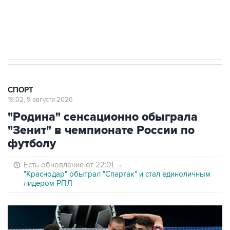
8 августа 22:34
ЦСКА и "Ростов" сыграли вничью в матче
РПЛ
СПОРТ
19:02, 9 августа 2026
"Родина" сенсационно обыграла
"Зенит" в чемпионате России по
футболу
Есть обновление от 22:01
→
"Краснодар" обыграл "Спартак" и стал единоличным
лидером РПЛ