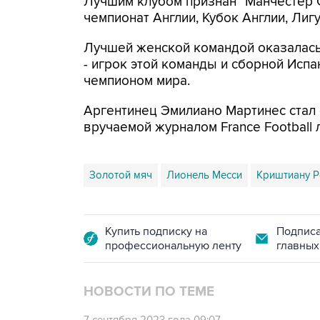
Лучшим клубом признан "Манчестер С
чемпионат Англии, Кубок Англии, Ли
Лучшей женской командой оказалась 
- игрок этой команды и сборной Испа
чемпионом мира.
Аргентинец Эмилиано Мартинес стал
вручаемой журналом France Football 
Золотой мяч
Лионель Месси
Криштиану Р
Купить подписку на
Подписа
профессиональную ленту
главных
НОВОСТИ ПО ТЕМЕ