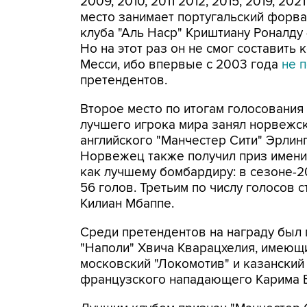
2009, 2010, 2011 2012, 2015, 2019, 202
место занимает португальский форв
клуба "Аль Наср" Криштиану Роналду 
Но на этот раз он не смог составить
Месси, ибо впервые с 2003 года
не 
претендентов.
Второе место по итогам голосования
лучшего игрока мира занял норвежс
английского "Манчестер Сити" Эрлинг
Норвежец также получил приз имен
как лучшему бомбардиру: в сезоне-2
56 голов. Третьим по числу голосов
Килиан Мбаппе.
Среди претендентов на награду был 
"Наполи" Хвича Кварацхелия, имеющи
московский "Локомотив" и казанский "
французского нападающего Карима Бе