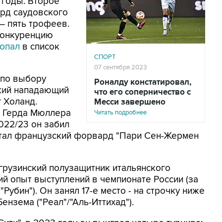
1 годы. Второе
ард саудовского
– пять трофеев.
 конкуренцию
попал
в список
СПОРТ
07 сентября 2023
 по выбору
Роналду констатировал,
кий нападающий
что его соперничество с
 Холанд.
Месси завершено
и Герда Мюллера
Читать подробнее
022/23 он забил
 стал французский форвард "Пари Сен-Жермен
грузинский полузащитник итальянского
й опыт выступлений в чемпионате России (за
Рубин"). Он занял 17-е место - на строчку ниже
нзема ("Реал"/"Аль-Иттихад").