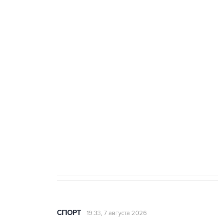
Купить подписку на
Подписа
профессиональную ленту
главных
3 июля 10:45
"Рады возвращению величайшего!" 
Овечкина
5 января 14:03
Евгений Кузнецов стал игроком "Са
СПОРТ
19:33, 7 августа 2026