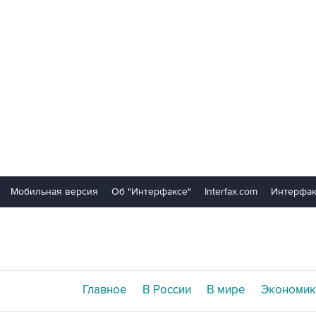
Мобильная версия
Об "Интерфаксе"
Interfax.com
Интерфак
Главное
В России
В мире
Экономик