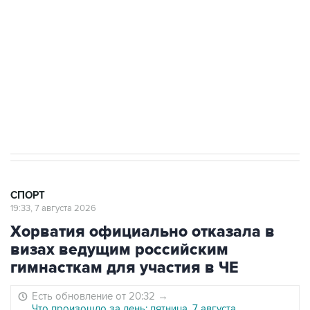
3 июля 10:45
"Рады возвращению величайшего!" В
"Вашингтоне" отреагировали на решение
Овечкина
5 января 14:03
Евгений Кузнецов стал игроком "Салавата
Юлаева"
СПОРТ
19:33, 7 августа 2026
Хорватия официально отказала в
визах ведущим российским
гимнасткам для участия в ЧЕ
Есть обновление от 20:32
→
Что произошло за день: пятница, 7 августа