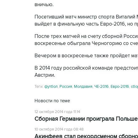
вничью.
Посетивший матч министр спорта Виталий М
выйдет в финальную часть Евро-2016, но 
После трех матчей на счету сборной Росси
воскресенье обыграла Черногорию со счето
Вечером в воскресенье также пройдет ма
В 2014 году российской команде предстоит
Австрии.
Теги:
футбол
,
Россия
,
Молдавия
,
ЧЕ-2016
,
Евро-2016
,
сбо
Новости по теме
12 октября 2014 года 11:14
Сборная Германии проиграла Польше
10 октября 2014 года 08:48
Акинфеев стал рекордсменом сборной