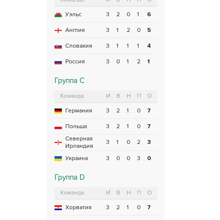
Уэльс
3
2
0
1
6
Англия
3
1
2
0
5
Словакия
3
1
1
1
4
Россия
3
0
1
2
1
Группа C
Команда
И
В
Н
П
О
Германия
3
2
1
0
7
Польша
3
2
1
0
7
Северная
3
1
0
2
3
Ирландия
Украина
3
0
0
3
0
Группа D
Команда
И
В
Н
П
О
Хорватия
3
2
1
0
7