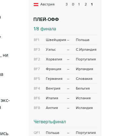
Австрия
3
0
1
2
1
а
ПЛЕЙ-ОФФ
1/8 финала
ь
8F1
Швейцария
–
Польша
8F3
Уэльс
–
С.Ирландия
, ни
8F2
Хорватия
–
Португалия
8F7
Франция
–
Ирландия
ла
8F5
Германия
–
Словакия
8F4
Венгрия
–
Бельгия
8F6
Италия
–
Испания
экс-
я
8F8
Англия
–
Исландия
Четвертьфинал
лись
QF1
Польша
–
Португалия