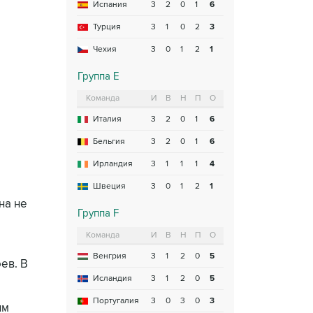
Испания
3
2
0
1
6
Турция
3
1
0
2
3
Чехия
3
0
1
2
1
Группа E
Команда
И
В
Н
П
О
Италия
3
2
0
1
6
Бельгия
3
2
0
1
6
Ирландия
3
1
1
1
4
Швеция
3
0
1
2
1
на не
Группа F
Команда
И
В
Н
П
О
Венгрия
3
1
2
0
5
ев. В
Исландия
3
1
2
0
5
Португалия
3
0
3
0
3
им