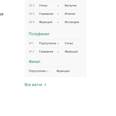
QF2
Уэльс
–
Бельгия
ая
QF3
Германия
–
Италия
QF4
Франция
–
Исландия
Полуфинал
SF1
Португалия
–
Уэльс
SF2
Германия
–
Франция
Финал
Португалия
–
Франция
Все матчи