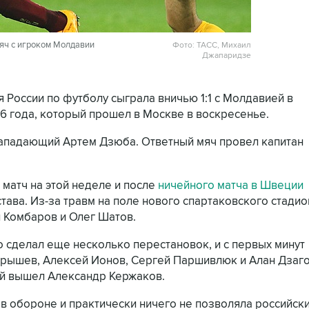
яч с игроком Молдавии
Фото: ТАСС, Михаил
Джапаридзе
я России по футболу сыграла вничью 1:1 с Молдавией в
6 года, который прошел в Москве в воскресенье.
нападающий Артем Дзюба. Ответный мяч провел капитан
матч на этой неделе и после
ничейного матча в Швеции
тава. Из-за травм на поле нового спартаковского стадио
 Комбаров и Олег Шатов.
сделал еще несколько перестановок, и с первых минут
ерышев, Алексей Ионов, Сергей Паршивлюк и Алан Дзаго
ой вышел Александр Кержаков.
в обороне и практически ничего не позволяла российск