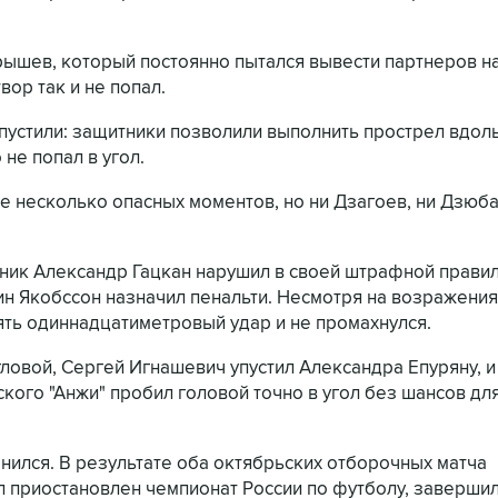
рышев, который постоянно пытался вывести партнеров н
вор так и не попал.
пустили: защитники позволили выполнить прострел вдол
не попал в угол.
е несколько опасных моментов, но ни Дзагоев, ни Дзюба
тник Александр Гацкан нарушил в своей штрафной прави
ин Якобссон назначил пенальти. Несмотря на возражения
ять одиннадцатиметровый удар и не промахнулся.
гловой, Сергей Игнашевич упустил Александра Епуряну, и 
кого "Анжи" пробил головой точно в угол без шансов дл
енился. В результате оба октябрьских отборочных матча
л приостановлен чемпионат России по футболу, заверши