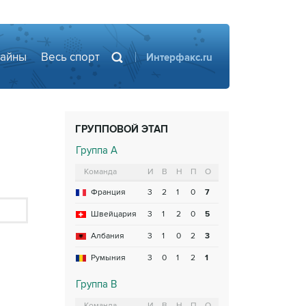
айны
Весь
спорт
Интерфакс.ru
ГРУППОВОЙ ЭТАП
Группа A
Команда
И
В
Н
П
О
Франция
3
2
1
0
7
Швейцария
3
1
2
0
5
Албания
3
1
0
2
3
Румыния
3
0
1
2
1
Группа B
Команда
И
В
Н
П
О