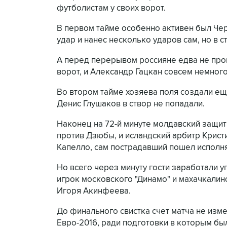
футболистам у своих ворот.
В первом тайме особенно активен был Че
удар и нанес несколько ударов сам, но в ст
А перед перерывом россияне едва не про
ворот, и Александр Гацкан совсем немного 
Во втором тайме хозяева поля создали ещ
Денис Глушаков в створ не попадали.
Наконец на 72-й минуте молдавский защи
против Дзюбы, и исландский арбитр Крист
Капелло, сам пострадавший пошел исполн
Но всего через минуту гости заработали у
игрок московского "Динамо" и махачкалинс
Игоря Акинфеева.
До финального свистка счет матча не изм
Евро-2016, ради подготовки в которым бы