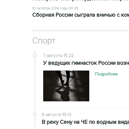
10 октября 2014 года 00:39
Сборная России сыграла вничью с к
Спорт
7 августа 15:22
У ведущих гимнасток России воз
Подробнее
6 августа 19:13
В реку Сену на ЧЕ по водным вид