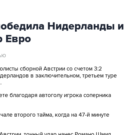
победила Нидерланды и
 Евро
ью
олисты сборной Австрии со счетом 3:2
дерландов в заключительном, третьем туре
.
чете благодаря автоголу игрока соперника
але второго тайма, когда на 47-й минуте
у Австрии, точный удар нанес Романо Шмид.