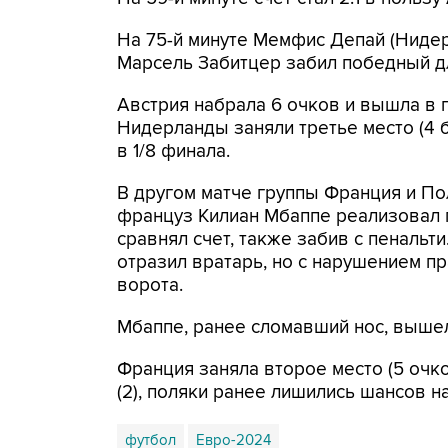
На 75-й минуте Мемфис Депай (Нидерл
Марсель Забитцер забил победный дл
Австрия набрала 6 очков и вышла в п
Нидерланды заняли третье место (4 
в 1/8 финала.
В другом матче группы Франция и Пол
француз Килиан Мбаппе реализовал п
сравнял счет, также забив с пенальти
отразил вратарь, но с нарушением п
ворота.
Мбаппе, ранее сломавший нос, вышел
Франция заняла второе место (5 очко
(2), поляки ранее лишились шансов н
футбол
Евро-2024