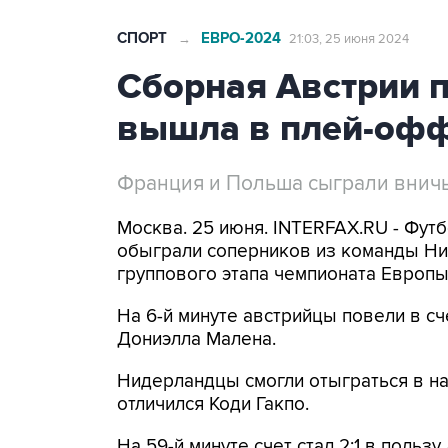
СПОРТ
ЕВРО-2024
→
21:03, 25 июня 2024
Сборная Австрии 
вышла в плей-офф
Франция и Польша сыграли внич
Москва. 25 июня. INTERFAX.RU - Футб
обыграли соперников из команды Ни
группового этапа чемпионата Европы
На 6-й минуте австрийцы повели в с
Дониэлла Малена.
Нидерландцы смогли отыграться в нач
отличился Коди Гакпо.
На 59-й минуте счет стал 2:1 в польз