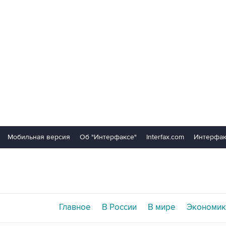
Мобильная версия
Об "Интерфаксе"
Interfax.com
Интерфак
Главное
В России
В мире
Экономик