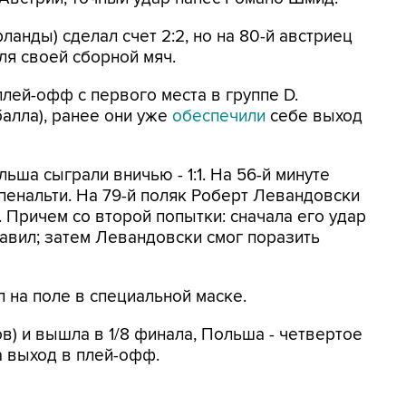
анды) сделал счет 2:2, но на 80-й австриец
я своей сборной мяч.
лей-офф с первого места в группе D.
балла), ранее они уже
обеспечили
себе выход
ьша сыграли вничью - 1:1. На 56-й минуте
енальти. На 79-й поляк Роберт Левандовски
. Причем со второй попытки: сначала его удар
равил; затем Левандовски смог поразить
 на поле в специальной маске.
в) и вышла в 1/8 финала, Польша - четвертое
а выход в плей-офф.