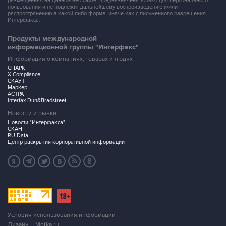
размещенная на данном веб-сайте, предназначена только для персонального
пользования и не подлежит дальнейшему воспроизведению и/или
распространению в какой-либо форме, иначе как с письменного разрешения
Интерфакса.
Продукты международной
информационной группы "Интерфакс"
Информация о компаниях, товарах и людях
СПАРК
X-Compliance
СКАУТ
Маркер
АСТРА
Interfax Dun&Bradstreet
Новости и рынки
Новости "Интерфакса"
СКАН
RU Data
Центр раскрытия корпоративной информации
Условия использования информации
Дизайн – Motka.ru