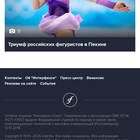
9
Триумф российских фигуристов в Пекине
Контакты
Об "Интерфаксе"
Пресс-центр
Вакансии
Реклама на сайте
События
Сетевое издание "Интерфакс-Спорт". Свидетельство о регистрации СМИ ЭЛ №
ФС77-73907 выдано Федеральной службой по надзору в сфере связи,
информационных технологий и массовых коммуникаций (Роскомнадзор)
12.10.2018.
Copyright © 1991—2026 Interfax. Все права защищены. Вся информация,