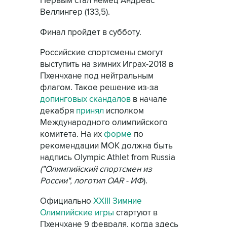
Первым стал немец Андреас
Веллингер (133,5).
Финал пройдет в субботу.
Российские спортсмены смогут
выступить на зимних Играх-2018 в
Пхенчхане под нейтральным
флагом. Такое решение из-за
допинговых скандалов
в начале
декабря
принял
исполком
Международного олимпийского
комитета. На их
форме
по
рекомендации МОК должна быть
надпись Olympic Athlet from Russia
("Олимпийский спортсмен из
России", логотип OAR - ИФ
).
Официально
XXIII Зимние
Олимпийские игры
стартуют в
Пхенчхане 9 февраля, когда здесь