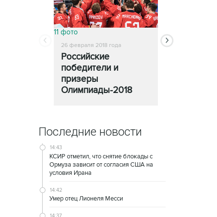
11 фото
13 фото
26 февраля 2018 года
25 февраля 2018
Российские
Церемони
победители и
закрытия
призеры
Олимпиады
Олимпиады-2018
Последние новости
14:43
КСИР отметил, что снятие блокады с
Ормуза зависит от согласия США на
условия Ирана
14:42
Умер отец Лионеля Месси
14:37