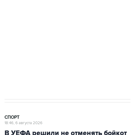
Купить подписку на профессиональную ленту
Подписаться на рассылку главных новостей сайта
Получать оперативные новости в официальном
канале
СПОРТ
18:46, 6 августа 2026
В УЕФА решили не отменять бойкот