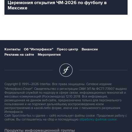
Церемония открытия ЧМ-2026 по футболу в
Мексике
Контакты
Об "Интерфаксе"
Пресс-центр
Вакансии
Реклама на сайте
Мероприятия
Copyright © 1991—2026 Interfax. Все права защищены. Сетевое издание
"Интерфакс-Спорт". Свидетельство о регистрации СМИ ЭЛ № ФС77-73907 выдано
Федеральной службой по надзору в сфере связи, информационных технологий и
массовых коммуникаций (Роскомнадзор) 12.10.2018. Вся информация,
размещенная на данном веб-сайте, предназначена только для персонального
пользования и не подлежит дальнейшему воспроизведению и/или
распространению в какой-либо форме, иначе как с письменного разрешения
Интерфакса.
Сайт Sport-Interfax.ru (далее – сайт) использует файлы cookie. Продолжая работу с
сайтом, Вы соглашаетесь на сбор и последующую
обработку файлов cookie
.
Продукты информационной группы