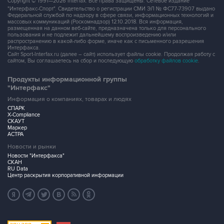
Copyright © 1991—2026 Interfax. Все права защищены. Сетевое издание
"Интерфакс-Спорт". Свидетельство о регистрации СМИ ЭЛ № ФС77-73907 выдано
Федеральной службой по надзору в сфере связи, информационных технологий и
массовых коммуникаций (Роскомнадзор) 12.10.2018. Вся информация,
размещенная на данном веб-сайте, предназначена только для персонального
пользования и не подлежит дальнейшему воспроизведению и/или
распространению в какой-либо форме, иначе как с письменного разрешения
Интерфакса.
Сайт Sport-Interfax.ru (далее – сайт) использует файлы cookie. Продолжая работу с
сайтом, Вы соглашаетесь на сбор и последующую
обработку файлов cookie
.
Продукты информационной группы
"Интерфакс"
Информация о компаниях, товарах и людях
СПАРК
X-Compliance
СКАУТ
Маркер
АСТРА
Новости и рынки
Новости "Интерфакса"
СКАН
RU Data
Центр раскрытия корпоративной информации