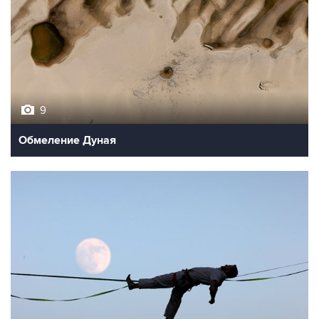
9
Обмеление Дуная