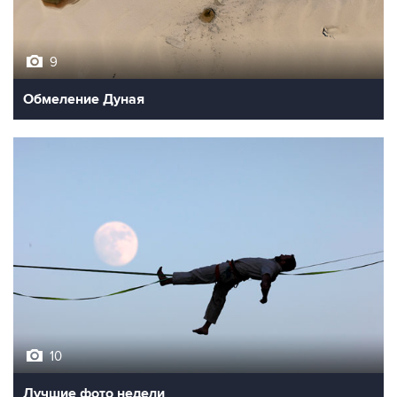
9
Обмеление Дуная
10
Лучшие фото недели