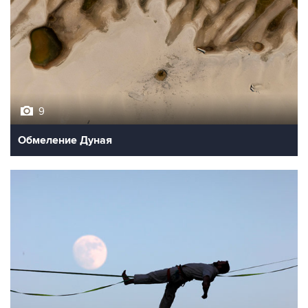
9
Обмеление Дуная