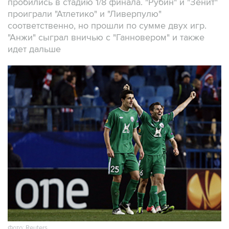
пробились в стадию 1/8 финала. "Рубин" и "Зенит"
проиграли "Атлетико" и "Ливерпулю"
соответственно, но прошли по сумме двух игр.
"Анжи" сыграл вничью с "Ганновером" и также
идет дальше
Фото: Reuters