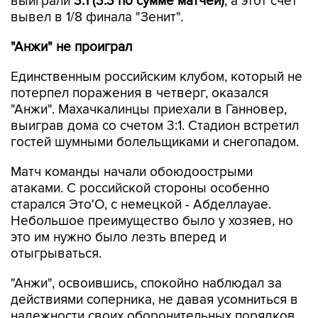
выиграли
3:1 (3:3 по сумме матчей)
, а этот счет
вывел в 1/8 финала "Зенит".
"Анжи" не проиграл
Единственным российским клубом, который не
потерпел поражения в четверг, оказался
"Анжи". Махачкалинцы приехали в Ганновер,
выиграв дома со счетом 3:1. Стадион встретил
гостей шумными болельщиками и снегопадом.
Матч команды начали обоюдоострыми
атаками. С российской стороны особенно
старался Это'О, с немецкой - Абделлауае.
Небольшое преимущество было у хозяев, но
это им нужно было лезть вперед и
отыгрываться.
"Анжи", освоившись, спокойно наблюдал за
действиями соперника, не давая усомниться в
надежности своих оборонительных порядков.