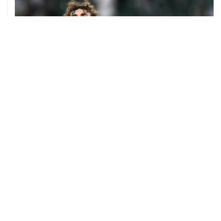
08 августа, 13:31
Евгений Кузнецов перешел в "Сибирь"
07 августа, 19:33
Хорватия официально отказала в визах ведущим
российским гимнасткам для участия в ЧЕ