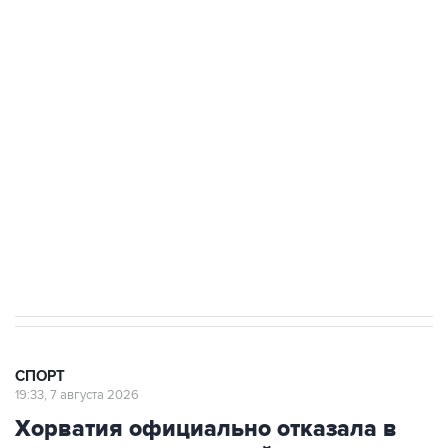
3 июля 10:45
"Рады возвращению величайшего!" В
"Вашингтоне" отреагировали на решение
Овечкина
5 января 14:03
Евгений Кузнецов стал игроком "Салавата
Юлаева"
СПОРТ
19:33, 7 августа 2026
Хорватия официально отказала в