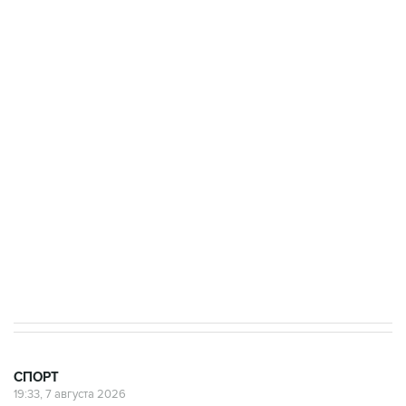
Получать оперативные новости в официальном
канале
3 июля 10:45
"Рады возвращению величайшего!" В
"Вашингтоне" отреагировали на решение
Овечкина
5 января 14:03
Евгений Кузнецов стал игроком "Салавата
Юлаева"
СПОРТ
19:33, 7 августа 2026