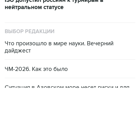
ISU допустил россиян к турнирам в
нейтральном статусе
ВЫБОР РЕДАКЦИИ
Что произошло в мире науки. Вечерний
дайджест
ЧМ-2026. Как это было
Ситуация в Азовском море несет риски и для
мирового рынка, и для российских аграриев
НОВОСТИ
08 августа, 22:34