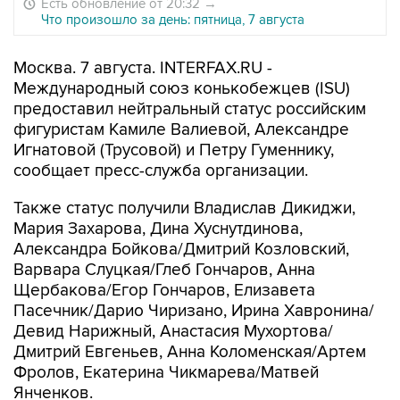
Есть обновление от 20:32
→
Что произошло за день: пятница, 7 августа
Москва. 7 августа. INTERFAX.RU -
Международный союз конькобежцев (ISU)
предоставил нейтральный статус российским
фигуристам Камиле Валиевой, Александре
Игнатовой (Трусовой) и Петру Гуменнику,
сообщает пресс-служба организации.
Также статус получили Владислав Дикиджи,
Мария Захарова, Дина Хуснутдинова,
Александра Бойкова/Дмитрий Козловский,
Варвара Слуцкая/Глеб Гончаров, Анна
Щербакова/Егор Гончаров, Елизавета
Пасечник/Дарио Чиризано, Ирина Хавронина/
Девид Нарижный, Анастасия Мухортова/
Дмитрий Евгеньев, Анна Коломенская/Артем
Фролов, Екатерина Чикмарева/Матвей
Янченков.