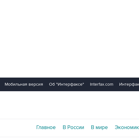
Мобильная версия
Об "Интерфаксе"
Interfax.com
Интерфак
Главное
В России
В мире
Экономик