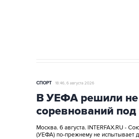
Купить подписку на
Подписа
профессиональную ленту
главных
СПОРТ
18:46, 6 августа 2026
В УЕФА решили не
соревнований под
Москва. 6 августа. INTERFAX.RU - С
(УЕФА) по-прежнему не испытывает 