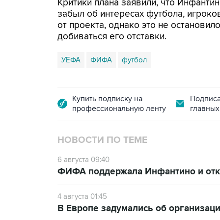
Критики плана заявили, что Инфанти
забыл об интересах футбола, игроко
от проекта, однако это не останови
добиваться его отставки.
УЕФА
ФИФА
футбол
Купить подписку на
Подписа
профессиональную ленту
главных
НОВОСТИ ПО ТЕМЕ
6 августа 09:40
ФИФА поддержала Инфантино и отка
4 августа 01:45
В Европе задумались об организаци