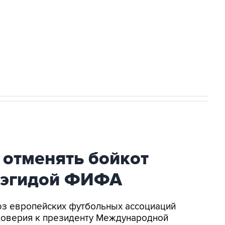
ться на рассылку
Получать оперативные новости
 новостей сайта
в официальном канале
 отменять бойкот
 эгидой ФИФА
оюз европейских футбольных ассоциаций
доверия к президенту Международной