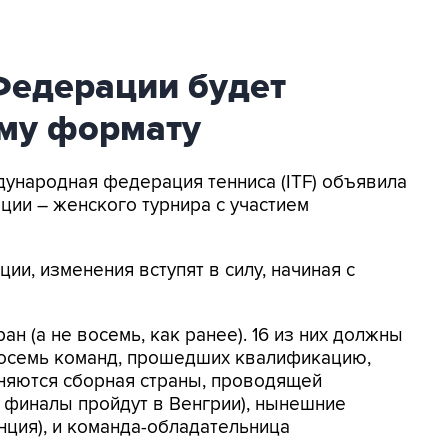
Федерации будет
ому формату
дународная федерация тенниса (ITF) объявила
ии – женского турнира с участием
ии, изменения вступят в силу, начиная с
ран (а не восемь, как ранее). 16 из них должны
осемь команд, прошедших квалификацию,
иняются сборная страны, проводящей
 финалы пройдут в Венгрии), нынешние
нция), и команда-обладательница