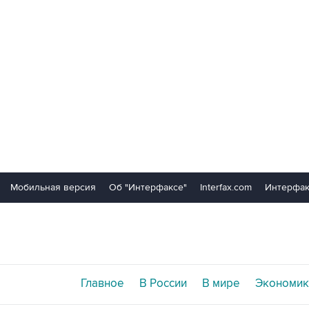
Мобильная версия
Об "Интерфаксе"
Interfax.com
Интерфак
Главное
В России
В мире
Экономик