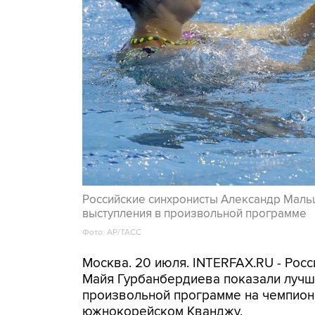
Российские синхронисты Александр Маль
выступления в произвольной программе
Фото: AP/ТАСС
Москва. 20 июля. INTERFAX.RU - Рос
Майя Гурбанбердиева показали лучши
произвольной программе на чемпион
южнокорейском Кванджу.