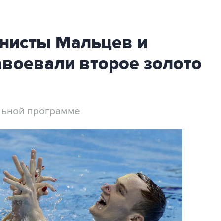
онисты Мальцев и
авоевали второе золото
льной программе