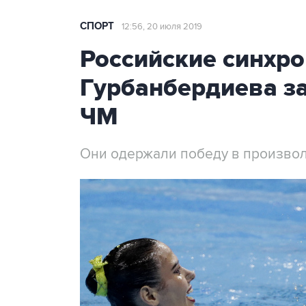
СПОРТ
12:56, 20 июля 2019
Российские синхр
Гурбанбердиева з
ЧМ
Они одержали победу в произво