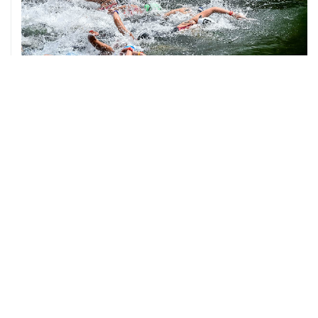
06 августа, 18:46
В УЕФА решили не отменять бойкот соревнований
под эгидой ФИФА
06 августа, 15:54
Мохамед Салах стал игроком "Трабзонспора"
06 августа, 14:28
Футболист Антон Заболотный дисквалифицирован на
полгода за допинг
06 августа, 12:23
"Спартак" объявил о переходе нападающего Даку