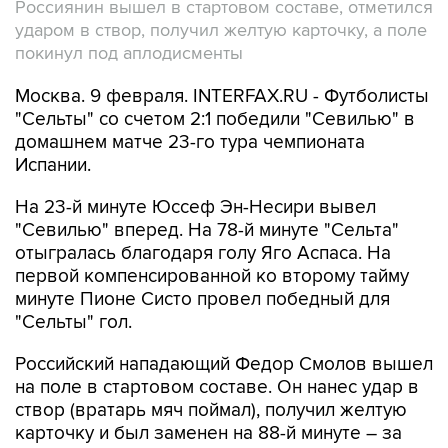
Россиянин вышел в стартовом составе, отметился
ударом в створ, получил желтую карточку, а поле
покинул под аплодисменты
Москва. 9 февраля. INTERFAX.RU - Футболисты
"Сельты" со счетом 2:1 победили "Севилью" в
домашнем матче 23-го тура чемпионата
Испании.
На 23-й минуте Юссеф Эн-Несири вывел
"Севилью" вперед. На 78-й минуте "Сельта"
отыгралась благодаря голу Яго Аспаса. На
первой компенсированной ко второму тайму
минуте Пионе Систо провел победный для
"Сельты" гол.
Российский нападающий Федор Смолов вышел
на поле в стартовом составе. Он нанес удар в
створ (вратарь мяч поймал), получил желтую
карточку и был заменен на 88-й минуте – за