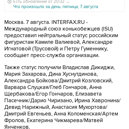
Есть обновление от 20:32
→
Что произошло за день: пятница, 7 августа
Москва. 7 августа. INTERFAX.RU -
Международный союз конькобежцев (ISU)
предоставил нейтральный статус российским
фигуристам Камиле Валиевой, Александре
Игнатовой (Трусовой) и Петру Гуменнику,
сообщает пресс-служба организации.
Также статус получили Владислав Дикиджи,
Мария Захарова, Дина Хуснутдинова,
Александра Бойкова/Дмитрий Козловский,
Варвара Слуцкая/Глеб Гончаров, Анна
Щербакова/Егор Гончаров, Елизавета
Пасечник/Дарио Чиризано, Ирина Хавронина/
Девид Нарижный, Анастасия Мухортова/
Дмитрий Евгеньев, Анна Коломенская/Артем
Фролов, Екатерина Чикмарева/Матвей
Янченков.