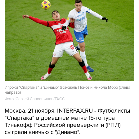
Игроки "Спартака" и "Динамо" Эсекиэль Понсе и Никола Моро (слева
направо)
Фото: Сергей Савостьянов/ТАСС
Москва. 21 ноября. INTERFAX.RU - Футболисты
"Спартака" в домашнем матче 15-го тура
Тинькофф Российской премьер-лиги (РПЛ)
сыграли вничью с "Динамо".