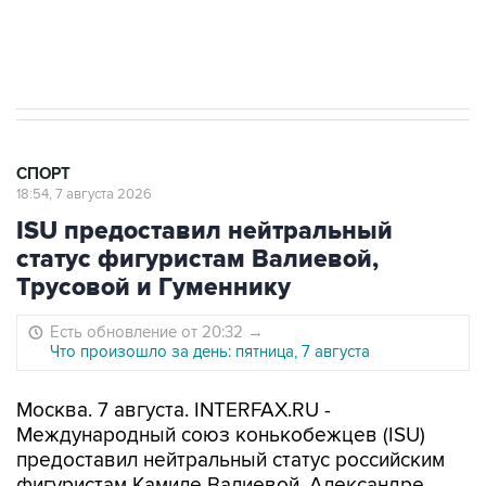
7 августа 15:22
У ведущих гимнасток России возникли
проблемы с визами в Хорватию на ЧЕ
СПОРТ
18:54, 7 августа 2026
ISU предоставил нейтральный
статус фигуристам Валиевой,
Трусовой и Гуменнику
Есть обновление от 20:32
→
Что произошло за день: пятница, 7 августа
Москва. 7 августа. INTERFAX.RU -
Международный союз конькобежцев (ISU)
предоставил нейтральный статус российским
фигуристам Камиле Валиевой, Александре