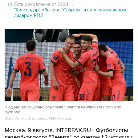
Есть обновление от 22:01
→
"Краснодар" обыграл "Спартак" и стал единоличным
лидером РПЛ
"Родина" сенсационно обыграла "Зенит" в чемпионате России по
футболу
Фото: Алексей Даничев/РИА Новости
Москва. 9 августа. INTERFAX.RU - Футболисты
петербургского "Зенита" со счетом 1:2 уступили