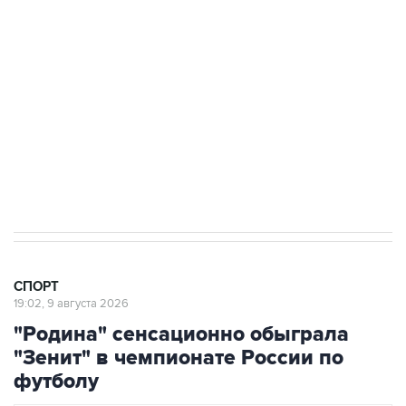
чемпионате России по футболу
9 августа 16:35
Московское "Динамо" одержало первую
победу в сезоне в РПЛ
8 августа 22:34
ЦСКА и "Ростов" сыграли вничью в матче
РПЛ
СПОРТ
19:02, 9 августа 2026
"Родина" сенсационно обыграла
"Зенит" в чемпионате России по
футболу