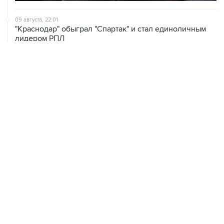
09 августа, 22:01
"Краснодар" обыграл "Спартак" и стал единоличным
лидером РПЛ
09 августа, 19:02
"Родина" сенсационно обыграла "Зенит" в чемпионате
России по футболу