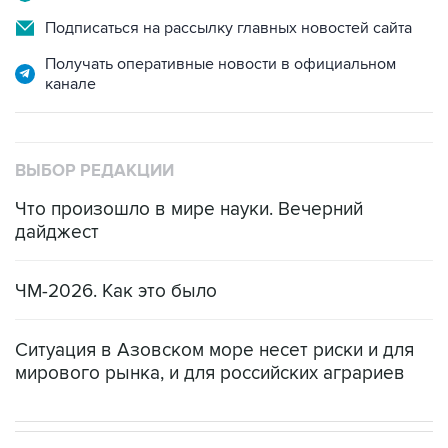
Москва. 6 августа. INTERFAX.RU - Форвард
сборной Албании Мирлинд Даку стал игроком
"Спартака", сообщает пресс-служба
московского футбольного клуба.
Контракт с 28-летним футболистом рассчитан
на три года. Он будет играть под 19-м номером.
Предыдущим клубом Даку был казанский
"Рубин", в составе которого он провел три
сезона. В 93 матчах за "Рубин" Даку забил 38
голов и сделал десять результативных
передач.
До перехода в "Рубин" Даку выступал за клубы
"Хайвалия", "Лапи" и "Балкани" из Косова,
албанский "Кукеси", хорватский "Осиек" и
словенскую "Муру".