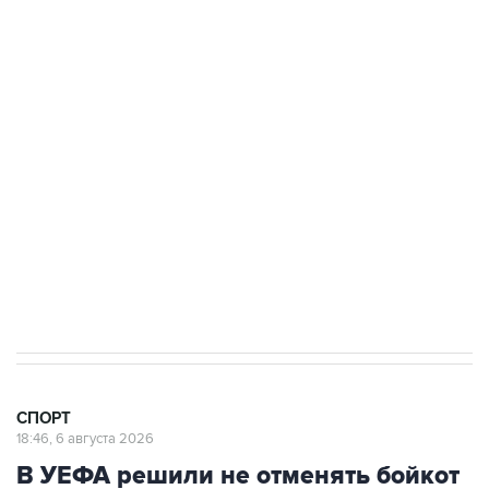
Купить подписку на профессиональную ленту
Подписаться на рассылку главных новостей сайта
Получать оперативные новости в официальном
канале
СПОРТ
18:46, 6 августа 2026
В УЕФА решили не отменять бойкот