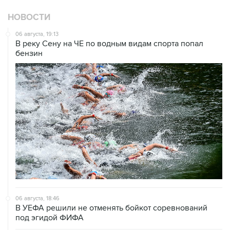
Спартак
футбол
Купить подписку на профессиональную ленту
Подписаться на рассылку главных новостей сайта
Получать оперативные новости в официальном
канале
ВЫБОР РЕДАКЦИИ
Что произошло в мире науки. Вечерний
дайджест
ЧМ-2026. Как это было
Ситуация в Азовском море несет риски и для