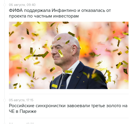
06 августа, 18:46
В УЕФА решили не отменять бойкот соревнований
под эгидой ФИФА
06 августа, 15:54
Мохамед Салах стал игроком "Трабзонспора"
06 августа, 14:28
Футболист Антон Заболотный дисквалифицирован на
полгода за допинг
06 августа, 12:23
"Спартак" объявил о переходе нападающего Даку