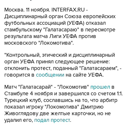
Москва. 11 ноября. INTERFAX.RU -
Дисциплинарный орган Союза европейских
футбольных ассоциаций (УЕФА) отказал
стамбульскому "Галатасараю" в пересмотре
результата матча Лиги УЕФА против
московского "Локомотива".
"Контрольный, этический и дисциплинарный
орган УЕФА принял следующее решение:
отклонить протест, поданный "Галатасараем", -
говорится в
сообщении
на сайте УЕФА.
Матч "Галатасарай" - "Локомотив"
прошел
в
Стамбуле 4 ноября и завершился со счетом 1:1.
Турецкий клуб, сославшись на то, что арбитр
показал игроку "Локомотива" Дмитрию
Живоглядову две желтые карточки, но не
удалил его,
подал протест
.