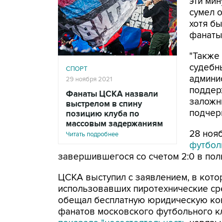
эти мин
сумел 
хотя б
фанаты
"Также
судебн
СПОРТ
админи
29 ноября 2021
поддер
Фанаты ЦСКА назвали
заложн
выстрелом в спину
подчер
позицию клуба по
массовым задержаниям
28 ноя
Читать подробнее
футбол
завершившегося со счетом 2:0 в пол
ЦСКА выступил с заявлением, в кот
использовавших пиротехнические сре
обещал бесплатную юридическую ко
фанатов московского футбольного 