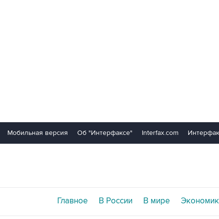
Мобильная версия
Об "Интерфаксе"
Interfax.com
Интерфак
Главное
В России
В мире
Экономик