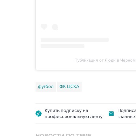
Публикация от Люди в Чёрном
футбол
ФК ЦСКА
Купить подписку на
Подписа
профессиональную ленту
главных