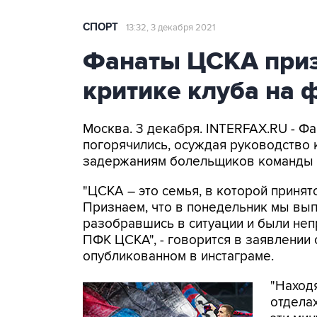
СПОРТ
13:32, 3 декабря 2021
Фанаты ЦСКА приз
критике клуба на 
Москва. 3 декабря. INTERFAX.RU - Ф
погорячились, осуждая руководство 
задержаниям болельщиков команды п
"ЦСКА – это семья, в которой принят
Признаем, что в понедельник мы вып
разобравшись в ситуации и были не
ПФК ЦСКА", - говорится в заявлении
опубликованном в инстаграме.
"Находя
отдела