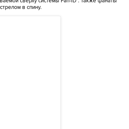
ваемой сверху системы Fan-ID". Также фанаты
трелом в спину.