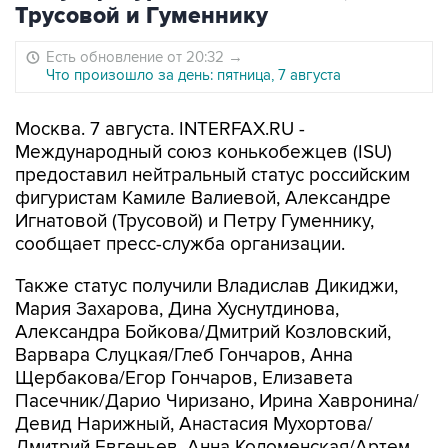
Трусовой и Гуменнику
Есть обновление от 20:32
→
Что произошло за день: пятница, 7 августа
Москва. 7 августа. INTERFAX.RU -
Международный союз конькобежцев (ISU)
предоставил нейтральный статус российским
фигуристам Камиле Валиевой, Александре
Игнатовой (Трусовой) и Петру Гуменнику,
сообщает пресс-служба организации.
Также статус получили Владислав Дикиджи,
Мария Захарова, Дина Хуснутдинова,
Александра Бойкова/Дмитрий Козловский,
Варвара Слуцкая/Глеб Гончаров, Анна
Щербакова/Егор Гончаров, Елизавета
Пасечник/Дарио Чиризано, Ирина Хавронина/
Девид Нарижный, Анастасия Мухортова/
Дмитрий Евгеньев, Анна Коломенская/Артем