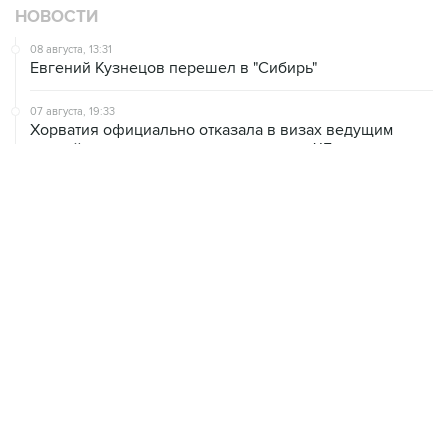
НОВОСТИ
08 августа, 13:31
Евгений Кузнецов перешел в "Сибирь"
07 августа, 19:33
Хорватия официально отказала в визах ведущим
российским гимнасткам для участия в ЧЕ
07 августа, 18:54