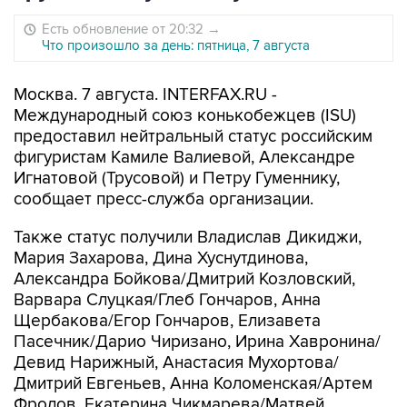
Есть обновление от 20:32
→
Что произошло за день: пятница, 7 августа
Москва. 7 августа. INTERFAX.RU -
Международный союз конькобежцев (ISU)
предоставил нейтральный статус российским
фигуристам Камиле Валиевой, Александре
Игнатовой (Трусовой) и Петру Гуменнику,
сообщает пресс-служба организации.
Также статус получили Владислав Дикиджи,
Мария Захарова, Дина Хуснутдинова,
Александра Бойкова/Дмитрий Козловский,
Варвара Слуцкая/Глеб Гончаров, Анна
Щербакова/Егор Гончаров, Елизавета
Пасечник/Дарио Чиризано, Ирина Хавронина/
Девид Нарижный, Анастасия Мухортова/
Дмитрий Евгеньев, Анна Коломенская/Артем
Фролов, Екатерина Чикмарева/Матвей