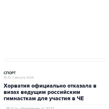
3 июля 10:45
"Рады возвращению величайшего!" В
"Вашингтоне" отреагировали на решение
Овечкина
5 января 14:03
Евгений Кузнецов стал игроком "Салавата
Юлаева"
СПОРТ
19:33, 7 августа 2026
Хорватия официально отказала в
визах ведущим российским
гимнасткам для участия в ЧЕ
Есть обновление от 20:32
→