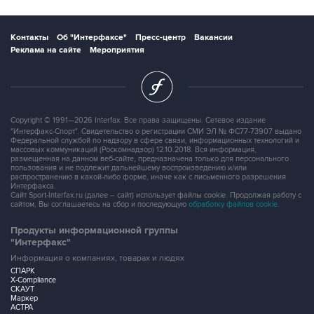
Контакты
Об "Интерфаксе"
Пресс-центр
Вакансии
Реклама на сайте
Мероприятия
Copyright © 1991—2026 Interfax. Все права защищены. Сетевое издание
"Интерфакс-Спорт". Свидетельство о регистрации СМИ ЭЛ № ФС77-73907 выдано
Федеральной службой по надзору в сфере связи, информационных технологий и
массовых коммуникаций (Роскомнадзор) 12.10.2018. Вся информация,
размещенная на данном веб-сайте, предназначена только для персонального
пользования и не подлежит дальнейшему воспроизведению и/или
распространению в какой-либо форме, иначе как с письменного разрешения
Интерфакса.
Сайт Sport-Interfax.ru (далее – сайт) использует файлы cookie. Продолжая работу с
сайтом, Вы соглашаетесь на сбор и последующую
обработку файлов cookie
.
Продукты информационной группы
"Интерфакс"
Информация о компаниях, товарах и людях
СПАРК
X-Compliance
СКАУТ
Маркер
АСТРА