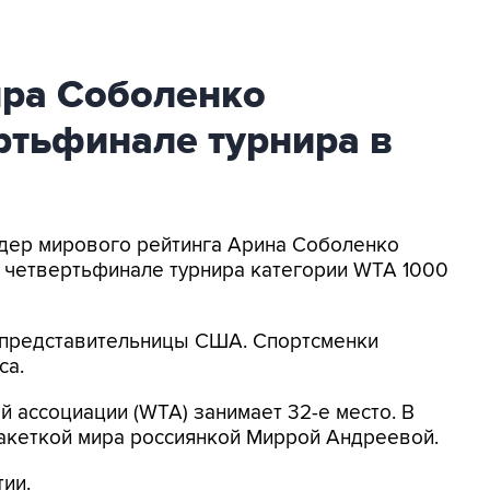
ира Соболенко
ртьфинале турнира в
идер мирового рейтинга Арина Соболенко
в четвертьфинале турнира категории WTA 1000
льзу представительницы США. Спортсменки
са.
й ассоциации (WTA) занимает 32-е место. В
ракеткой мира россиянкой Миррой Андреевой.
ии.