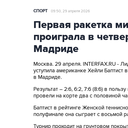
СПОРТ
09:50, 29 апреля 2026
Первая ракетка м
проиграла в четве
Мадриде
Москва. 29 апреля. INTERFAX.RU - Л
уступила американке Хейли Баптист 
в Мадриде.
Результат – 2:6, 6:2, 7:6 (8:6) в по
провели на корте два с половиной ча
Баптист в рейтинге Женской теннисно
полуфинале она сыграет с восьмой 
Турнир проходит на грунтовом покрыт