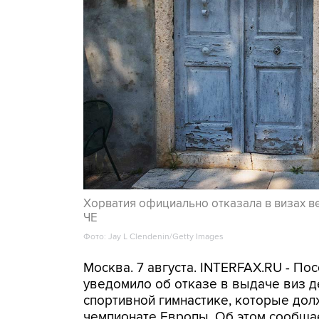
Хорватия официально отказала в визах в
ЧЕ
Фото: Jay L Clendenin/Getty Images
Москва. 7 августа. INTERFAX.RU - П
уведомило об отказе в выдаче виз д
спортивной гимнастике, которые дол
чемпионате Европы. Об этом сообща