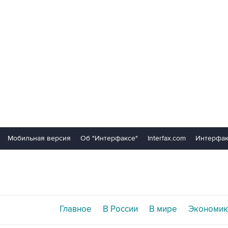
Мобильная версия
Об "Интерфаксе"
Interfax.com
Интерфак
Главное
В России
В мире
Экономик