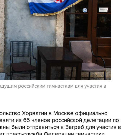
едущим российским гимнасткам для участия в
осольство Хорватии в Москве официально
евяти из 65 членов российской делегации по
жны были отправиться в Загреб для участия в
ет пресс-служба Федерации гимнастики