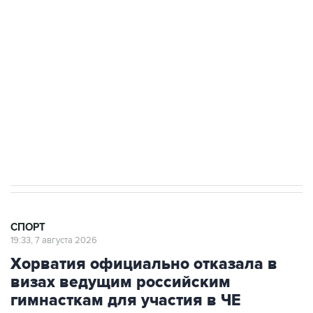
3 июля 10:45
"Рады возвращению величайшего!" В
"Вашингтоне" отреагировали на решение
Овечкина
5 января 14:03
Евгений Кузнецов стал игроком "Салавата
Юлаева"
СПОРТ
19:33, 7 августа 2026
Хорватия официально отказала в
визах ведущим российским
гимнасткам для участия в ЧЕ