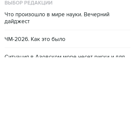
ВЫБОР РЕДАКЦИИ
Что произошло в мире науки. Вечерний
дайджест
ЧМ-2026. Как это было
Ситуация в Азовском море несет риски и для
мирового рынка, и для российских аграриев
НОВОСТИ
08 августа, 22:34
ЦСКА и "Ростов" сыграли вничью в матче РПЛ
08 августа, 20:11
"Локомотив" продолжил безвыигрышную серию в РПЛ