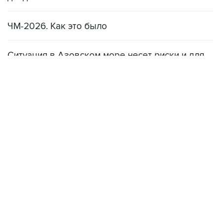
ЧМ-2026. Как это было
Ситуация в Азовском море несет риски и для
мирового рынка, и для российских аграриев
НОВОСТИ
08 августа, 22:34
ЦСКА и "Ростов" сыграли вничью в матче РПЛ
08 августа, 20:11
"Локомотив" продолжил безвыигрышную серию в РПЛ