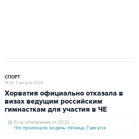
"Вашингтоне" отреагировали на решение
Овечкина
5 января 14:03
Евгений Кузнецов стал игроком "Салавата
Юлаева"
СПОРТ
19:33, 7 августа 2026
Хорватия официально отказала в
визах ведущим российским
гимнасткам для участия в ЧЕ
Есть обновление от 20:32
→
Что произошло за день: пятница, 7 августа