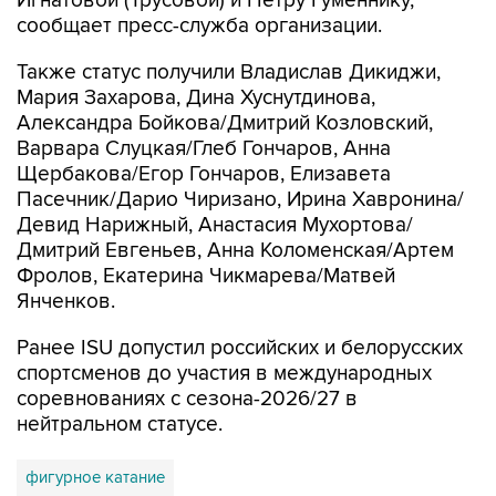
Игнатовой (Трусовой) и Петру Гуменнику,
сообщает пресс-служба организации.
Также статус получили Владислав Дикиджи,
Мария Захарова, Дина Хуснутдинова,
Александра Бойкова/Дмитрий Козловский,
Варвара Слуцкая/Глеб Гончаров, Анна
Щербакова/Егор Гончаров, Елизавета
Пасечник/Дарио Чиризано, Ирина Хавронина/
Девид Нарижный, Анастасия Мухортова/
Дмитрий Евгеньев, Анна Коломенская/Артем
Фролов, Екатерина Чикмарева/Матвей
Янченков.
Ранее ISU допустил российских и белорусских
спортсменов до участия в международных
соревнованиях с сезона-2026/27 в
нейтральном статусе.
фигурное катание